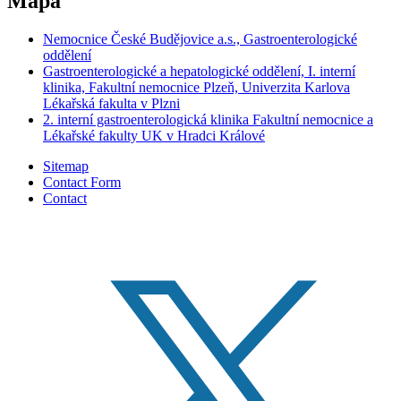
Mapa
Nemocnice České Budějovice a.s., Gastroenterologické
oddělení
Gastroenterologické a hepatologické oddělení, I. interní
klinika, Fakultní nemocnice Plzeň, Univerzita Karlova
Lékařská fakulta v Plzni
2. interní gastroenterologická klinika Fakultní nemocnice a
Lékařské fakulty UK v Hradci Králové
Sitemap
Contact Form
Contact