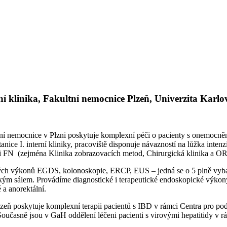
rní klinika, Fakultní nemocnice Plzeň, Univerzita Karl
ultní nemocnice v Plzni poskytuje komplexní péči o pacienty s onemocn
nice I. interní kliniky, pracoviště disponuje návazností na lůžka intenzi
ámci FN (zejména Klinika zobrazovacích metod, Chirurgická klinika a
ckých výkonů EGDS, kolonoskopie, ERCP, EUS – jedná se o 5 plně vyb
 sálem. Provádíme diagnostické i terapeutické endoskopické výkony 
é a anorektální.
lzeň poskytuje komplexní terapii pacientů s IBD v rámci Centra pro pod
Současně jsou v GaH oddělení léčeni pacienti s virovými hepatitidy v r