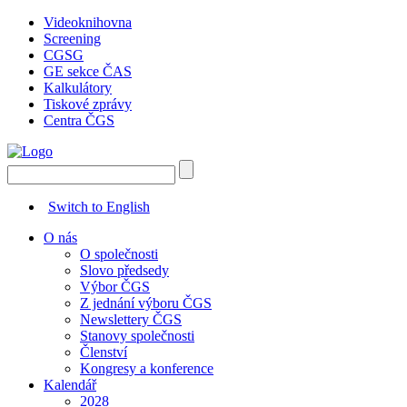
Videoknihovna
Screening
CGSG
GE sekce ČAS
Kalkulátory
Tiskové zprávy
Centra ČGS
Switch to English
O nás
O společnosti
Slovo předsedy
Výbor ČGS
Z jednání výboru ČGS
Newslettery ČGS
Stanovy společnosti
Členství
Kongresy a konference
Kalendář
2028