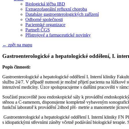
Biologická léčba IBD
Extraezofageální refluxní choroba
Databáze gastroenterologických zařízení
Odborné společnosti
Pacientské organizace
Partneři ČGS
Přístrojové a farmaceutické novinky
← zpět na mapu
Gastroenterologické a hepatologické oddělení, I. inte
Popis činnosti:
Gastroenterologické a hepatologické oddělení I. Interní kliniky Fak
službu 24/7. V případě nutnosti je možné přijetí pacienta na lůžkové sta
intenzivní medicíny. Úzce spolupracujeme s dalšími pracovišti v r
Součástí pracoviště jsou endoskopické sály k provádění endoskopi
stěnou a C-ramenem, disponujeme kompletně vybaveným sonografickým
funkční laboratoř k provádění 24hod pH- metrie a manometrie jícnov
Gastroenterologické a hepatologické oddělení I. Interní kliniky FN P
s idiopatickými střevními záněty včetně podávání biologické terapie. 