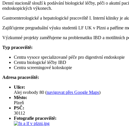
Denní stacionář slouží k podávání biologické léčby, péči o akutní pac
endoskopických výkonech.
Gastroenterologické a hepatologické pracoviště I. Interní kliniky je
Zajišťujeme pregraduální výuku studentů LF UK v Plzni a patříme mez
Výzkumné projekty zaměřujeme na problematiku IBD a motilitních p
Typ pracoviště:
Centra vysoce specializované péče pro digestivní endoskopie
Centra biologické léčby IBD
Centra screeningové koloskopie
Adresa pracoviště:
Ulice:
Alej svobody 80 (
navigovat přes Google Maps
)
Město:
Plzeň
PSČ:
30112
Fotografie pracoviště: