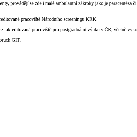
ienty, provádějí se zde i malé ambulantní zákroky jako je paracentéza č
 akreditované pracoviště Národního screeningu KRK.
i akreditovaná pracoviště pro postgraduální výuku v ČR, včetně vykon
oruch GIT.