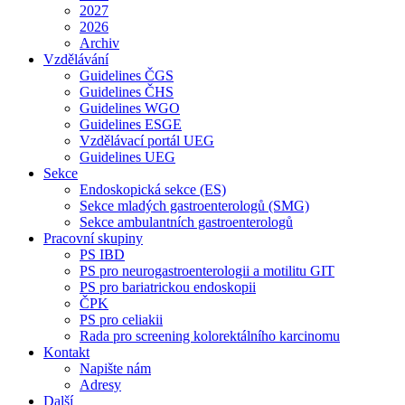
2027
2026
Archiv
Vzdělávání
Guidelines ČGS
Guidelines ČHS
Guidelines WGO
Guidelines ESGE
Vzdělávací portál UEG
Guidelines UEG
Sekce
Endoskopická sekce (ES)
Sekce mladých gastroenterologů (SMG)
Sekce ambulantních gastroenterologů
Pracovní skupiny
PS IBD
PS pro neurogastroenterologii a motilitu GIT
PS pro bariatrickou endoskopii
ČPK
PS pro celiakii
Rada pro screening kolorektálního karcinomu
Kontakt
Napište nám
Adresy
Další