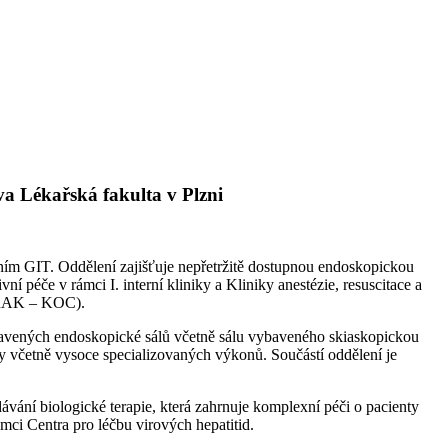
ova Lékařská fakulta v Plzni
ěním GIT. Oddělení zajišťuje nepřetržitě dostupnou endoskopickou
vní péče v rámci I. interní kliniky a Kliniky anestézie, resuscitace a
 ORAK – KOC).
avených endoskopické sálů včetně sálu vybaveného skiaskopickou
včetně vysoce specializovaných výkonů. Součástí oddělení je
ávání biologické terapie, která zahrnuje komplexní péči o pacienty
ámci Centra pro léčbu virových hepatitid.