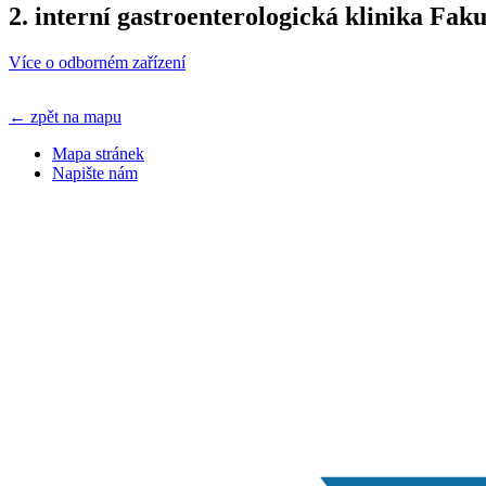
2. interní gastroenterologická klinika Fa
Více o odborném zařízení
← zpět na mapu
Mapa stránek
Napište nám