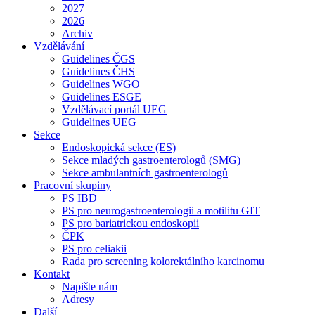
2027
2026
Archiv
Vzdělávání
Guidelines ČGS
Guidelines ČHS
Guidelines WGO
Guidelines ESGE
Vzdělávací portál UEG
Guidelines UEG
Sekce
Endoskopická sekce (ES)
Sekce mladých gastroenterologů (SMG)
Sekce ambulantních gastroenterologů
Pracovní skupiny
PS IBD
PS pro neurogastroenterologii a motilitu GIT
PS pro bariatrickou endoskopii
ČPK
PS pro celiakii
Rada pro screening kolorektálního karcinomu
Kontakt
Napište nám
Adresy
Další