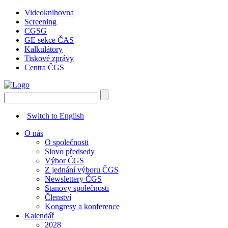
Videoknihovna
Screening
CGSG
GE sekce ČAS
Kalkulátory
Tiskové zprávy
Centra ČGS
Switch to English
O nás
O společnosti
Slovo předsedy
Výbor ČGS
Z jednání výboru ČGS
Newslettery ČGS
Stanovy společnosti
Členství
Kongresy a konference
Kalendář
2028