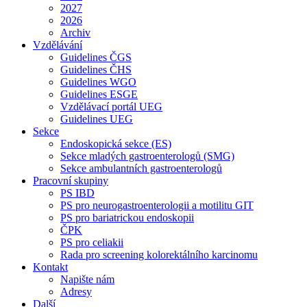
2027
2026
Archiv
Vzdělávání
Guidelines ČGS
Guidelines ČHS
Guidelines WGO
Guidelines ESGE
Vzdělávací portál UEG
Guidelines UEG
Sekce
Endoskopická sekce (ES)
Sekce mladých gastroenterologů (SMG)
Sekce ambulantních gastroenterologů
Pracovní skupiny
PS IBD
PS pro neurogastroenterologii a motilitu GIT
PS pro bariatrickou endoskopii
ČPK
PS pro celiakii
Rada pro screening kolorektálního karcinomu
Kontakt
Napište nám
Adresy
Další