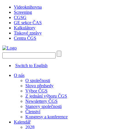
Videoknihovna
Screening
CGSG
GE sekce ČAS
Kalkulátory
Tiskové zprávy
Centra ČGS
Switch to English
O nás
O společnosti
Slovo předsedy
Výbor ČGS
Z jednání výboru ČGS
Newslettery ČGS
Stanovy společnosti
Členství
Kongresy a konference
Kalendář
2028