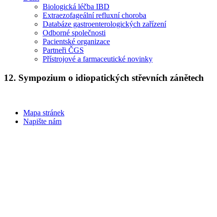
Biologická léčba IBD
Extraezofageální refluxní choroba
Databáze gastroenterologických zařízení
Odborné společnosti
Pacientské organizace
Partneři ČGS
Přístrojové a farmaceutické novinky
12. Sympozium o idiopatických střevních zánětech
Mapa stránek
Napište nám