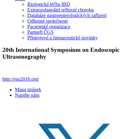
Biologická léčba IBD
Extraezofageální refluxní choroba
Databáze gastroenterologických zařízení
Odborné společnosti
Pacientské organizace
Partneři ČGS
Přístrojové a farmaceutické novinky
20th International Symposium on Endoscopic
Ultrasonography
http://eus2016.org/
Mapa stránek
Napište nám