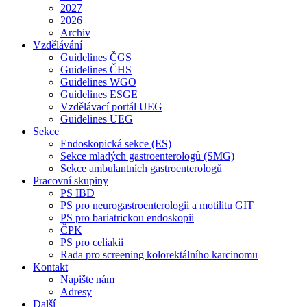
2027
2026
Archiv
Vzdělávání
Guidelines ČGS
Guidelines ČHS
Guidelines WGO
Guidelines ESGE
Vzdělávací portál UEG
Guidelines UEG
Sekce
Endoskopická sekce (ES)
Sekce mladých gastroenterologů (SMG)
Sekce ambulantních gastroenterologů
Pracovní skupiny
PS IBD
PS pro neurogastroenterologii a motilitu GIT
PS pro bariatrickou endoskopii
ČPK
PS pro celiakii
Rada pro screening kolorektálního karcinomu
Kontakt
Napište nám
Adresy
Další