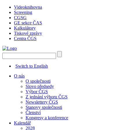
Videoknihovna
Screening
CGSG
GE sekce ČAS
Kalkulátory
Tiskové zprávy
Centra ČGS
Switch to English
O nás
O společnosti
Slovo předsedy
Výbor ČGS
Z jednání výboru ČGS
Newslettery ČGS
Stanovy společnosti
Členství
Kongresy a konference
Kalendář
2028