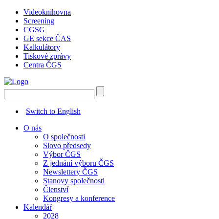
Videoknihovna
Screening
CGSG
GE sekce ČAS
Kalkulátory
Tiskové zprávy
Centra ČGS
Switch to English
O nás
O společnosti
Slovo předsedy
Výbor ČGS
Z jednání výboru ČGS
Newslettery ČGS
Stanovy společnosti
Členství
Kongresy a konference
Kalendář
2028