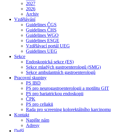
2027
2026
Archiv
Vzdělávání
Guidelines ČGS
Guidelines ČHS
Guidelines WGO
Guidelines ESGE
Vzdělávací portál UEG
Guidelines UEG
Sekce
Endoskopická sekce (ES)
Sekce mladých gastroenterologů (SMG)
Sekce ambulantních gastroenterologů
Pracovní skupiny
PS IBD
PS pro neurogastroenterologii a motilitu GIT
PS pro bariatrickou endoskopii
ČPK
PS pro celiakii
Rada pro screening kolorektálního karcinomu
Kontakt
Napište nám
Adresy
Další