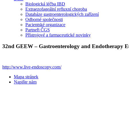
Biologická léčba IBD
Extraezofageální refluxní choroba
Databáze gastroenterologických zařízení
Odborné společnosti
Pacientské organizace
Partneři ČGS
Přístrojové a farmaceutické novinky
32nd GEEW – Gastroenterology and Endotherapy 
http://www.live-endoscopy.com/
Mapa stránek
Napište nám