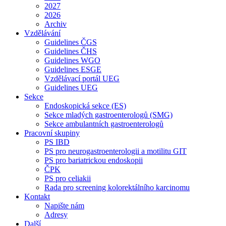
2027
2026
Archiv
Vzdělávání
Guidelines ČGS
Guidelines ČHS
Guidelines WGO
Guidelines ESGE
Vzdělávací portál UEG
Guidelines UEG
Sekce
Endoskopická sekce (ES)
Sekce mladých gastroenterologů (SMG)
Sekce ambulantních gastroenterologů
Pracovní skupiny
PS IBD
PS pro neurogastroenterologii a motilitu GIT
PS pro bariatrickou endoskopii
ČPK
PS pro celiakii
Rada pro screening kolorektálního karcinomu
Kontakt
Napište nám
Adresy
Další