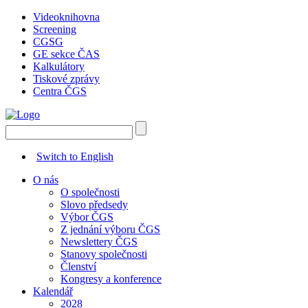
Videoknihovna
Screening
CGSG
GE sekce ČAS
Kalkulátory
Tiskové zprávy
Centra ČGS
Switch to English
O nás
O společnosti
Slovo předsedy
Výbor ČGS
Z jednání výboru ČGS
Newslettery ČGS
Stanovy společnosti
Členství
Kongresy a konference
Kalendář
2028