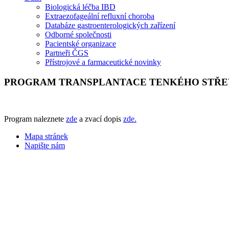
Biologická léčba IBD
Extraezofageální refluxní choroba
Databáze gastroenterologických zařízení
Odborné společnosti
Pacientské organizace
Partneři ČGS
Přístrojové a farmaceutické novinky
PROGRAM TRANSPLANTACE TENKÉHO STŘEVA
Program naleznete
zde
a zvací dopis
zde.
Mapa stránek
Napište nám