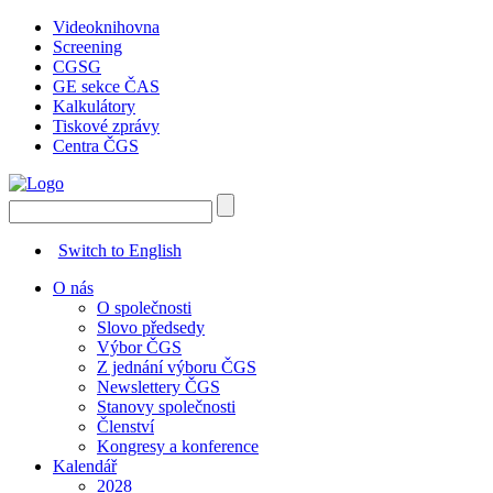
Videoknihovna
Screening
CGSG
GE sekce ČAS
Kalkulátory
Tiskové zprávy
Centra ČGS
Switch to English
O nás
O společnosti
Slovo předsedy
Výbor ČGS
Z jednání výboru ČGS
Newslettery ČGS
Stanovy společnosti
Členství
Kongresy a konference
Kalendář
2028