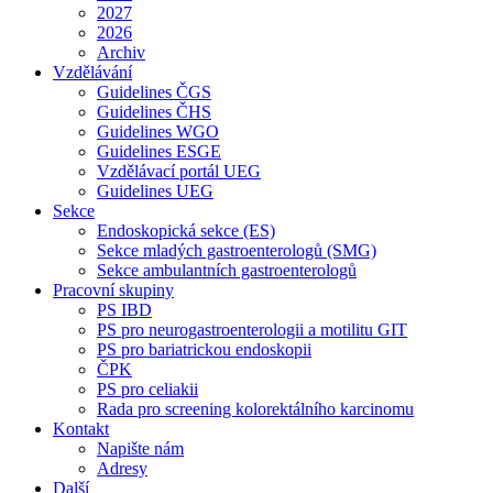
2027
2026
Archiv
Vzdělávání
Guidelines ČGS
Guidelines ČHS
Guidelines WGO
Guidelines ESGE
Vzdělávací portál UEG
Guidelines UEG
Sekce
Endoskopická sekce (ES)
Sekce mladých gastroenterologů (SMG)
Sekce ambulantních gastroenterologů
Pracovní skupiny
PS IBD
PS pro neurogastroenterologii a motilitu GIT
PS pro bariatrickou endoskopii
ČPK
PS pro celiakii
Rada pro screening kolorektálního karcinomu
Kontakt
Napište nám
Adresy
Další