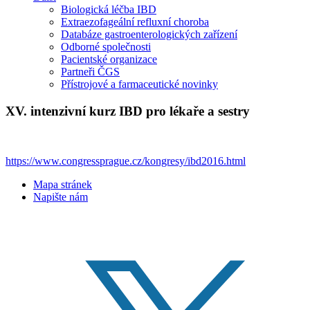
Biologická léčba IBD
Extraezofageální refluxní choroba
Databáze gastroenterologických zařízení
Odborné společnosti
Pacientské organizace
Partneři ČGS
Přístrojové a farmaceutické novinky
XV. intenzivní kurz IBD pro lékaře a sestry
https://www.congressprague.cz/kongresy/ibd2016.html
Mapa stránek
Napište nám