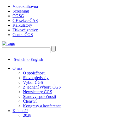
Videoknihovna
Screening
CGSG
GE sekce ČAS
Kalkulátory
Tiskové zprávy
Centra ČGS
Switch to English
O nás
O společnosti
Slovo předsedy
Výbor ČGS
Z jednání výboru ČGS
Newslettery ČGS
Stanovy společnosti
Členství
Kongresy a konference
Kalendář
2028