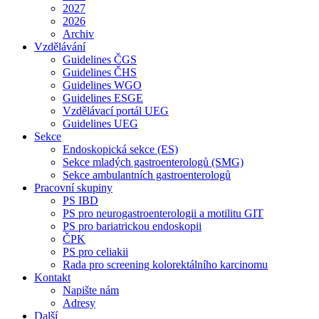
2027
2026
Archiv
Vzdělávání
Guidelines ČGS
Guidelines ČHS
Guidelines WGO
Guidelines ESGE
Vzdělávací portál UEG
Guidelines UEG
Sekce
Endoskopická sekce (ES)
Sekce mladých gastroenterologů (SMG)
Sekce ambulantních gastroenterologů
Pracovní skupiny
PS IBD
PS pro neurogastroenterologii a motilitu GIT
PS pro bariatrickou endoskopii
ČPK
PS pro celiakii
Rada pro screening kolorektálního karcinomu
Kontakt
Napište nám
Adresy
Další