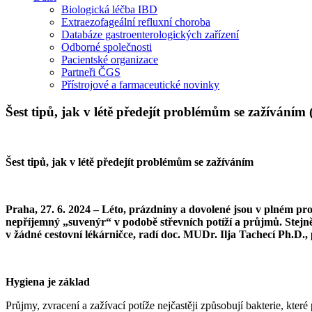
Biologická léčba IBD
Extraezofageální refluxní choroba
Databáze gastroenterologických zařízení
Odborné společnosti
Pacientské organizace
Partneři ČGS
Přístrojové a farmaceutické novinky
Šest tipů, jak v létě předejít problémům se zažíváním
Šest tipů, jak v létě předejít problémům se zažíváním
Praha, 27. 6. 2024 – Léto, prázdniny a dovolené jsou v plném pr
nepříjemný „suvenýr“ v podobě střevních potíží a průjmů. Stejně
v žádné cestovní lékárničce, radí doc. MUDr. Ilja Tachecí Ph.D.,
Hygiena je základ
Průjmy, zvracení a zažívací potíže nejčastěji způsobují bakterie, kte