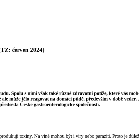
 (TZ: červen 2024)
oudu. Spolu s nimi však také různé zdravotní potíže, které vás mo
 ale může tělo reagovat na domácí půdě, především v době veder. 
 předseda České gastroenterologické společnosti.
ré produkují toxiny. Na vině mohou být i viry nebo paraziti. Proto je dů