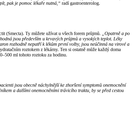
 pít, pak je pomoc lékaře nutná,“
radí gastroenterolog.
ectit (Smecta). Ty můžete užívat u všech forem průjmů.
„Opatrně a po
evhodná jsou především u krvavých průjmů a vysokých teplot. Léky
iaron rozhodně nepatří k lékům první volby, jsou neúčinná na virové a
ehydratačním roztokem z lékárny. Ten si ostatně může každý doma
250–500 ml tohoto roztoku za hodinu.
 pacienti jsou obecně náchylnější ke zhoršení symptomů onemocnění
ačníkem a dalšími onemocněními trávicího traktu, by se před cestou