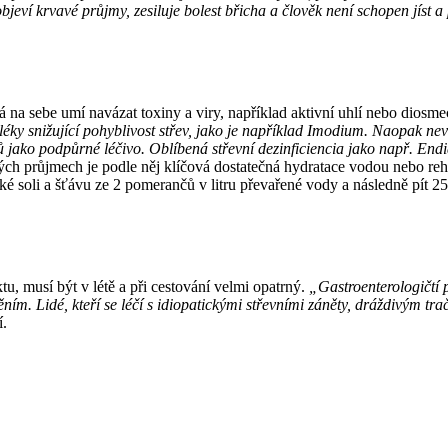
jeví krvavé průjmy, zesiluje bolest břicha a člověk není schopen jíst a
á na sebe umí navázat toxiny a viry, například aktivní uhlí nebo diosm
léky snižující pohyblivost střev, jako je například Imodium. Naopak n
ů jako podpůrné léčivo. Oblíbená střevní dezinficiencia jako např. End
ských průjmech je podle něj klíčová dostatečná hydratace vodou nebo r
ské soli a šťávu ze 2 pomerančů v litru převařené vody a následně pít 
, musí být v létě a při cestování velmi opatrný.
„Gastroenterologičtí
ním. Lidé, kteří se léčí s idiopatickými střevními záněty, dráždivým tr
í.