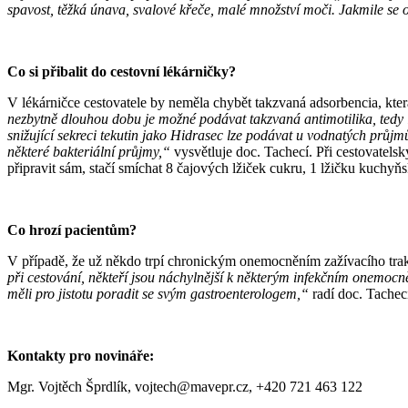
spavost, těžká únava, svalové křeče, malé množství moči. Jakmile se ob
Co si přibalit do cestovní lékárničky?
V lékárničce cestovatele by neměla chybět takzvaná adsorbencia, kter
nezbytně dlouhou dobu je možné podávat takzvaná antimotilika, tedy 
snižující sekreci tekutin jako Hidrasec lze podávat u vodnatých průjm
některé bakteriální průjmy,“
vysvětluje doc. Tachecí. Při cestovatel
připravit sám, stačí smíchat 8 čajových lžiček cukru, 1 lžičku kuchyň
Co hrozí pacientům?
V případě, že už někdo trpí chronickým onemocněním zažívacího traktu
při cestování, někteří jsou náchylnější k některým infekčním onemocně
měli pro jistotu poradit se svým gastroenterologem,“
radí doc. Tachec
Kontakty pro novináře:
Mgr. Vojtěch Šprdlík, vojtech@mavepr.cz, +420 721 463 122