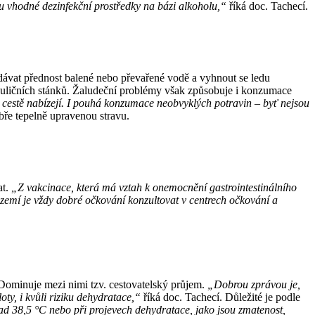
ou vhodné dezinfekční prostředky na bázi alkoholu,“
říká doc. Tachecí.
dávat přednost balené nebo převařené vodě a vyhnout se ledu
 pouličních stánků. Žaludeční problémy však způsobuje i konzumace
 cestě nabízejí. I pouhá konzumace neobvyklých potravin – byť nejsou
obře tepelně upravenou stravu.
at.
„Z vakcinace, která má vztah k onemocnění gastrointestinálního
zemí je vždy dobré očkování konzultovat v centrech očkování a
Dominuje mezi nimi tzv. cestovatelský průjem.
„Dobrou zprávou je,
loty, i kvůli riziku dehydratace,“
říká doc. Tachecí. Důležité je podle
nad 38,5 °C nebo při projevech dehydratace, jako jsou zmatenost,