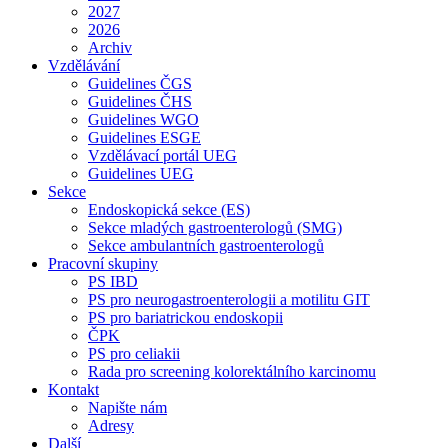
2027
2026
Archiv
Vzdělávání
Guidelines ČGS
Guidelines ČHS
Guidelines WGO
Guidelines ESGE
Vzdělávací portál UEG
Guidelines UEG
Sekce
Endoskopická sekce (ES)
Sekce mladých gastroenterologů (SMG)
Sekce ambulantních gastroenterologů
Pracovní skupiny
PS IBD
PS pro neurogastroenterologii a motilitu GIT
PS pro bariatrickou endoskopii
ČPK
PS pro celiakii
Rada pro screening kolorektálního karcinomu
Kontakt
Napište nám
Adresy
Další