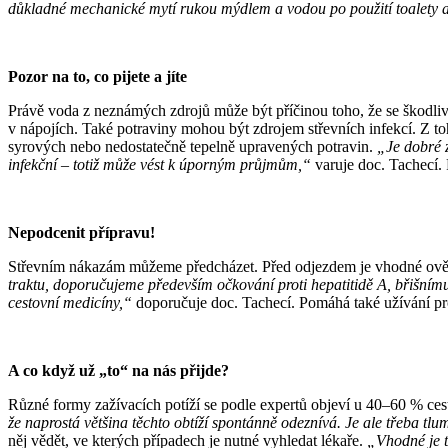
důkladné mechanické mytí rukou mýdlem a vodou po použití toalety a 
Pozor na to, co pijete a jíte
Právě voda z neznámých zdrojů může být příčinou toho, že se škodliv
v nápojích. Také potraviny mohou být zdrojem střevních infekcí. Z to
syrových nebo nedostatečně tepelně upravených potravin.
„Je dobré 
infekční – totiž může vést k úporným průjmům,“
varuje doc. Tachecí. P
Nepodcenit přípravu!
Střevním nákazám můžeme předcházet. Před odjezdem je vhodné ověřit 
traktu, doporučujeme především očkování proti hepatitidě A, břišním
cestovní medicíny,“
doporučuje doc. Tachecí. Pomáhá také užívání pro
A co když už „to“ na nás přijde?
Různé formy zažívacích potíží se podle expertů objeví u 40–60 % ce
že naprostá většina těchto obtíží spontánně odeznívá. Je ale třeba tlum
něj vědět, ve kterých případech je nutné vyhledat lékaře.
„Vhodné je t