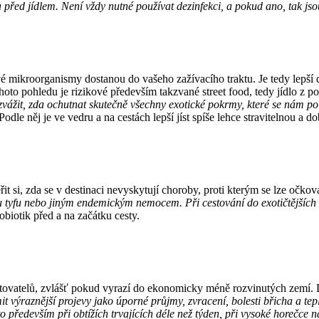
před jídlem. Není vždy nutné používat dezinfekci, a pokud ano, tak js
é mikroorganismy dostanou do vašeho zažívacího traktu. Je tedy lepší 
hoto pohledu je rizikové především takzvané street food, tedy jídlo z
zvážit, zda ochutnat skutečně všechny exotické pokrmy, které se nám po
odle něj je ve vedru a na cestách lepší jíst spíše lehce stravitelnou a d
si, zda se v destinaci nevyskytují choroby, proti kterým se lze očkov
u tyfu nebo jiným endemickým nemocem. Při cestování do exotičtějších 
biotik před a na začátku cesty.
stovatelů, zvlášť pokud vyrazí do ekonomicky méně rozvinutých zemí. 
it výraznější projevy jako úporné průjmy, zvracení, bolesti břicha a tep
o především při obtížích trvajících déle než týden, při vysoké horečce 