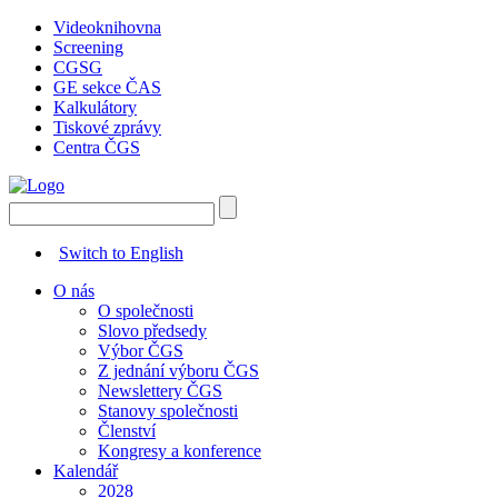
Videoknihovna
Screening
CGSG
GE sekce ČAS
Kalkulátory
Tiskové zprávy
Centra ČGS
Switch to English
O nás
O společnosti
Slovo předsedy
Výbor ČGS
Z jednání výboru ČGS
Newslettery ČGS
Stanovy společnosti
Členství
Kongresy a konference
Kalendář
2028